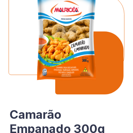
Relatório de Igualdade Salarial
Produtos
Receitas
Loja
Trabalhe conosco
Camarão
Contato
Empanado 300g