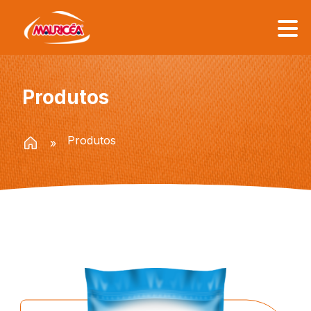
Institucional
Produtos
Mauricéa
Produtos
Procedência e Qualidade
Responsabilidade Socioambiental
Onde Estamos
Canal de denúncia