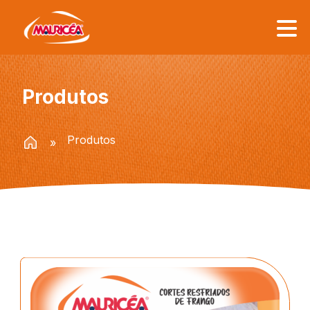
Institucional
Produtos
Mauricéa
Produtos
Procedência e Qualidade
Responsabilidade Socioambiental
Onde Estamos
Canal de denúncia