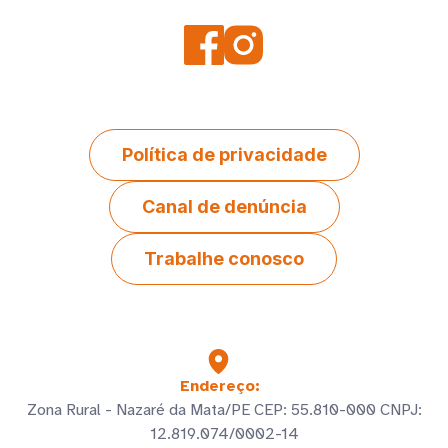
Relatório de Igualdade Salarial
Produtos
Política de privacidade
Receitas
Canal de denúncia
Loja
Trabalhe conosco
Trabalhe conosco
Endereço:
Contato
Zona Rural - Nazaré da Mata/PE CEP: 55.810-000 CNPJ:
12.819.074/0002-14